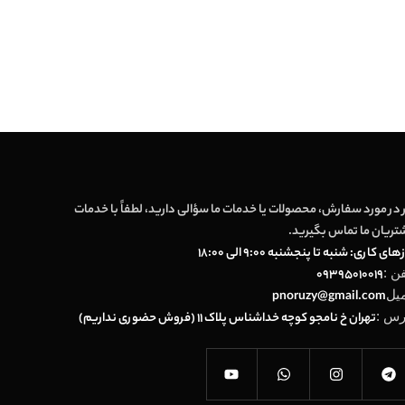
 در مورد سفارش، محصولات یا خدمات ما سؤالی دارید، لطفاً با خدمات
تریان ما تماس بگیرید.
های کاری: شنبه تا پنجشنبه 9:00 الی 18:00
فن :
09395010019
میل
pnoruzy@gmail.com
رس :
تهران خ نامجو کوچه خداشناس پلاک 11 (فروش حضوری نداریم)