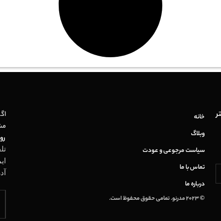
ر
اگر
خانه
مش
وبلاگ
روز
تل
سیاست مرجوعی و عودت
ای
تماس با ما
آد
درباره ما
© 2023 مدرنو. تمامی حقوق محفوظ است.