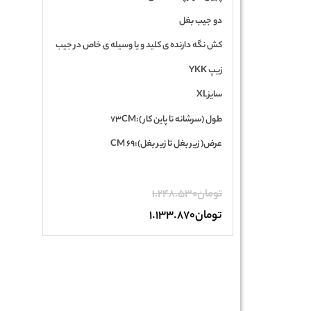
دو جیب بغل
کش نگه دارنده ی کلید و یا وسیله ی خاص در جیب
زیپ YKK
سایزXL
طول (سرشانه تا پاین کار ):73CM
عرض( زیر بغل تا زیر بغل):69 CM
تومان
1.248.530
تومان
1.133.870