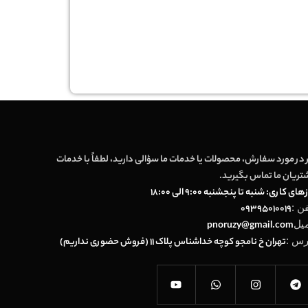
 در مورد سفارش، محصولات یا خدمات ما سؤالی دارید، لطفاً با خدمات
تریان ما تماس بگیرید.
های کاری: شنبه تا پنجشنبه 9:00 الی 18:00
فن :
09395010019
میل
pnoruzy@gmail.com
رس :
تهران خ نامجو کوچه خداشناس پلاک 11 (فروش حضوری نداریم)