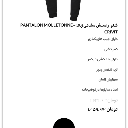
شلوار اسلش مشکی زنانه- PANTALON MOLLETONNE
CRIVIT
دارای جیب های کناری
کمر کشی
دارای بند کشی در کمر
لایه تنفس پذیر
سفارش المان
ابعاد سایزها در توضیحات
تومان
1.432.620
تومان
1.059.970