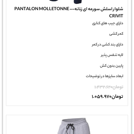
شلوار اسلش سورمه ای زنانه-PANTALON MOLLETONNE –
CRIVIT
دارای جیب های کناری
کمر کشی
دارای بند کشی در کمر
لایه تنفس پذیر
پایین بدون کش
ابعاد سایزها در توضیحات
تومان
1.432.620
تومان
1.059.970