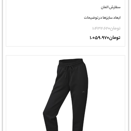
سفارش المان
ابعاد سایزها در توضیحات
تومان
1.432.620
تومان
1.059.970