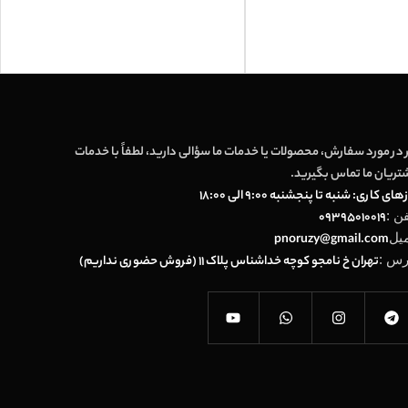
 در مورد سفارش، محصولات یا خدمات ما سؤالی دارید، لطفاً با خدمات
تریان ما تماس بگیرید.
های کاری: شنبه تا پنجشنبه 9:00 الی 18:00
فن :
09395010019
میل
pnoruzy@gmail.com
رس :
تهران خ نامجو کوچه خداشناس پلاک 11 (فروش حضوری نداریم)