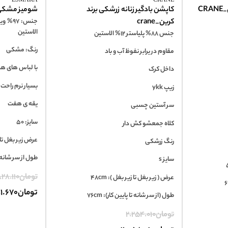
CR
کاپشن بادگیر زنانه زرشکی برند
شومیز مشکی زنان
کرین_crane
الاستین
جنس 88% پلیاستر 12% الاستین
رنگ: مشکی
مقاوم در یرابر نفوظ آب و باد
با لباس های ه
داخل کرک
بسیار نرم راحت
زیپ ykk
یقه ی هفت
سر آستین چسبی
سایز: 50
کلاه جمعشو کش دار
عرض زیر بغل تا زیر
رنگ زرشکی
طول از سر شانه تا پ
سایز s
تومان
28.110
عرض ( زیر بغل تا زیر بغل ): 48cm
تومان
1.670
طول (از سر شانه تا پایین کار): 76cm
تومان
2.254.010