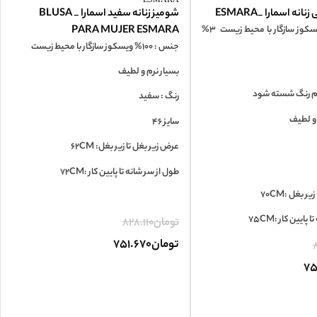
ه اسمارا _ESMARA
شومیز زنانه سفید اسمارا _ BLUSA
جنس: 97% ویسکوز سازگار با محیط زیست 3%
PARA MUJER ESMARA
جنس : 100% ویسکوز سازگار با محیط زیست
بسیار نرم و لطیف
م رنگ شسته شود
رنگ : سفید
 و لطیف
سایز 46
عرض زیر بغل تا زیر بغل: 62CM
طول از سر شانه تا پایین کار :72CM
 بغل :70CM
ایین کار :75CM
تومان
828.110
تومان
751.670
8
75