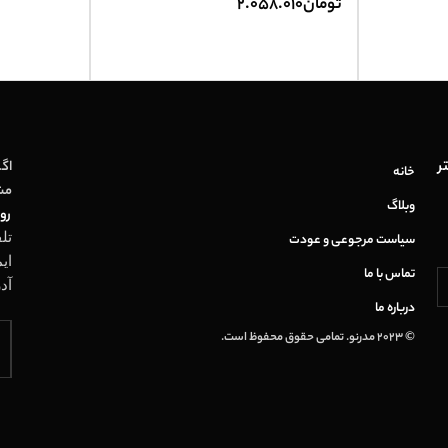
تومان
2.058.010
ر
اگر
خانه
مش
وبلاگ
روز
تل
سیاست مرجوعی و عودت
ای
تماس با ما
آد
درباره ما
© 2023 مدرنو. تمامی حقوق محفوظ است.