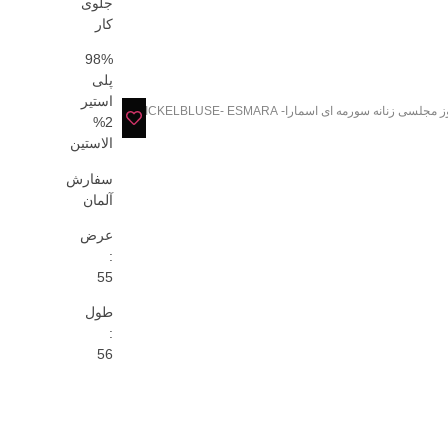
جلوی
کار
98%
پلی
استیر
 مجلسی زنانه سورمه ای اسمارا- WICKELBLUSE- ESMARA
2%
الاستین
سفارش
آلمان
عرض
:
55
طول
:
56