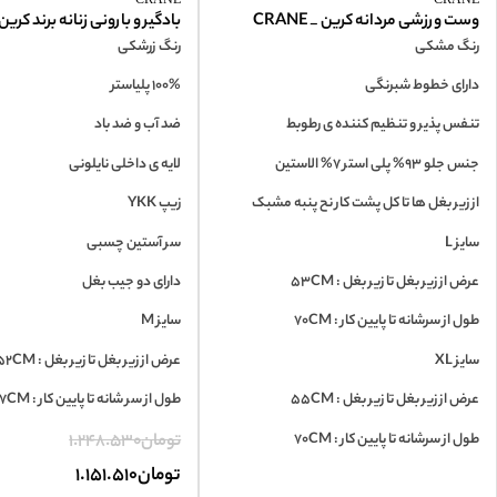
وست ورزشی مردانه کرین _ CRANE
بادگیر و بارونی زنانه برند کرین_ANE
رنگ مشکی
رنگ زرشکی
دارای خطوط شبرنگی
100% پلیاستر
تنفس پذیر و تنظیم کننده ی رطوبط
ضد آب و ضد باد
جنس جلو 93% پلی استر 7% الاستین
لایه ی داخلی نایلونی
از زیر بغل ها تا کل پشت کار نح پنبه مشبک
زیپ YKK
سایز L
سر آستین چسبی
عرض از زیر بغل تا زیر بغل : 53CM
دارای دو جیب بغل
طول از سرشانه تا پایین کار : 70CM
سایز M
سایز XL
عرض از زیر بغل تا زیر بغل : 52CM
عرض از زیر بغل تا زیر بغل : 55CM
طول از سر شانه تا پایین کار : 67CM
طول از سرشانه تا پایین کار : 70CM
تومان
1.248.530
تومان
1.151.510