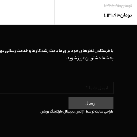
تومان
1.425.910
تومان
1.131.910
با فرستادن نظر های خود برای ما باعث رشد کار ما و خدمت رسانی بهت
به شما مشتریان عزیز شوید.
ارسال
طراحی سایت
توسط
آژانس دیجیتال مارکتینگ
روشن