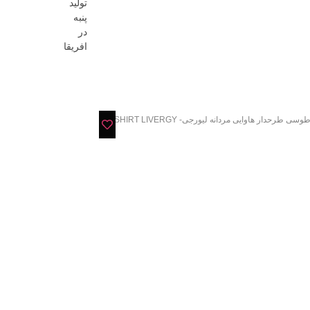
تولید
پنبه
در
افریقا
 طرحدار هاوایی مردانه لیورجی- T-SHIRT LIVERGY