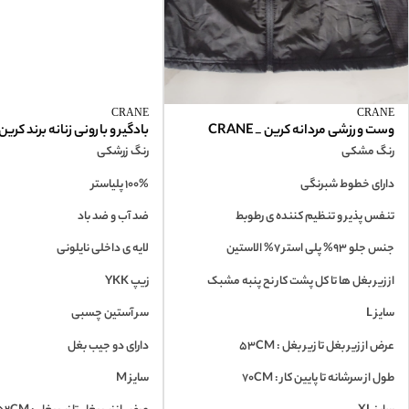
CRANE
CRANE
وست ورزشی مردانه کرین _ CRANE
بادگیر و بارونی زنانه برند کرین_ANE
رنگ مشکی
رنگ زرشکی
دارای خطوط شبرنگی
100% پلیاستر
تنفس پذیر و تنظیم کننده ی رطوبط
ضد آب و ضد باد
جنس جلو 93% پلی استر 7% الاستین
لایه ی داخلی نایلونی
از زیر بغل ها تا کل پشت کار نح پنبه مشبک
زیپ YKK
سایز L
سر آستین چسبی
عرض از زیر بغل تا زیر بغل : 53CM
دارای دو جیب بغل
طول از سرشانه تا پایین کار : 70CM
سایز M