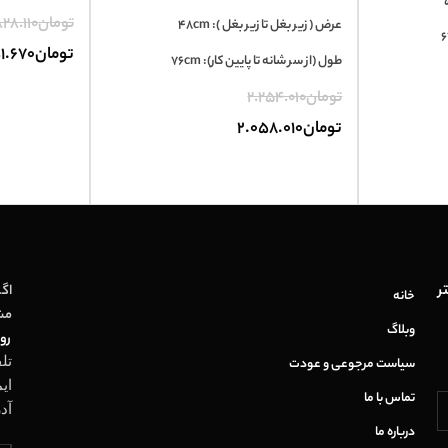
تومان
28.110
عرض ( زیر بغل تا زیر بغل ): 48cm
تومان
1.670
طول (از سر شانه تا پایین کار): 76cm
تومان
2.254.010
تومان
2.058.010
ر
اگر
خانه
مش
وبلاگ
روز
تل
سیاست مرجوعی و عودت
ای
تماس با ما
آد
درباره ما