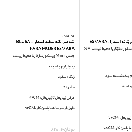
ESMARA
ه اسمارا _ESMARA
شومیز زنانه سفید اسمارا _ BLUSA
جنس: 97% ویسکوز سازگار با محیط زیست 3%
PARA MUJER ESMARA
جنس : 100% ویسکوز سازگار با محیط زیست
بسیار نرم و لطیف
م رنگ شسته شود
رنگ : سفید
 و لطیف
سایز 46
عرض زیر بغل تا زیر بغل: 62CM
طول از سر شانه تا پایین کار :72CM
 بغل :70CM
ایین کار :75CM
تومان
828.110