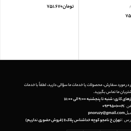
تومان
751.670
8
75
 در مورد سفارش، محصولات یا خدمات ما سؤالی دارید، لطفاً با خدمات
تریان ما تماس بگیرید.
های کاری: شنبه تا پنجشنبه 9:00 الی 18:00
فن :
09395010019
میل
pnoruzy@gmail.com
رس :
تهران خ نامجو کوچه خداشناس پلاک 11 (فروش حضوری نداریم)