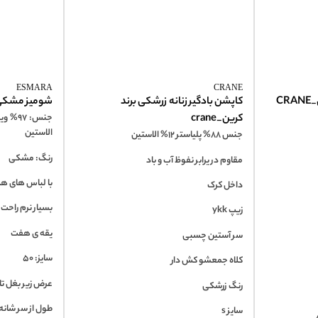
ESMARA
CRANE
CR
کاپشن بادگیر زنانه زرشکی برند
شومیز مشکی زنان
کرین_crane
الاستین
جنس 88% پلیاستر 12% الاستین
رنگ: مشکی
مقاوم در یرابر نفوظ آب و باد
با لباس های ه
داخل کرک
بسیار نرم راحت
زیپ ykk
یقه ی هفت
سر آستین چسبی
سایز: 50
کلاه جمعشو کش دار
عرض زیر بغل تا زیر
رنگ زرشکی
طول از سر شانه تا پ
سایز s