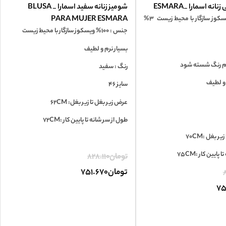
ه اسمارا _ESMARA
شومیز زنانه سفید اسمارا _ BLUSA
جنس: 97% ویسکوز سازگار با محیط زیست 3%
PARA MUJER ESMARA
جنس : 100% ویسکوز سازگار با محیط زیست
بسیار نرم و لطیف
م رنگ شسته شود
رنگ : سفید
 و لطیف
سایز 46
عرض زیر بغل تا زیر بغل: 62CM
طول از سر شانه تا پایین کار :72CM
 بغل :70CM
ایین کار :75CM
تومان
828.110
تومان
751.670
8
75