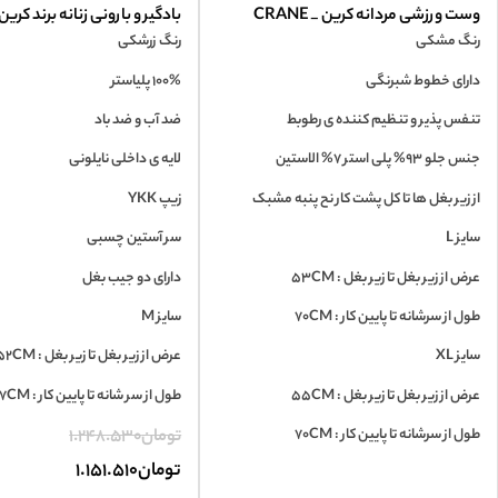
وست ورزشی مردانه کرین _ CRANE
بادگیر و بارونی زنانه برند کرین_ANE
رنگ مشکی
رنگ زرشکی
دارای خطوط شبرنگی
100% پلیاستر
تنفس پذیر و تنظیم کننده ی رطوبط
ضد آب و ضد باد
جنس جلو 93% پلی استر 7% الاستین
لایه ی داخلی نایلونی
از زیر بغل ها تا کل پشت کار نح پنبه مشبک
زیپ YKK
سایز L
سر آستین چسبی
عرض از زیر بغل تا زیر بغل : 53CM
دارای دو جیب بغل
طول از سرشانه تا پایین کار : 70CM
سایز M
سایز XL
عرض از زیر بغل تا زیر بغل : 52CM
عرض از زیر بغل تا زیر بغل : 55CM
طول از سر شانه تا پایین کار : 67CM
طول از سرشانه تا پایین کار : 70CM
تومان
1.248.530
تومان
1.151.510