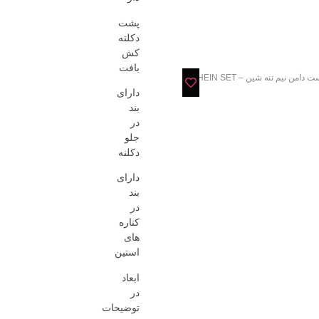
پشت
دکلته
کش
بافت
 دامن نیم تنه شین – SHEIN SET
دارای
بند
در
جلو
دکلنه
دارای
بند
در
کناره
های
استین
ابعاد
در
توضیحات