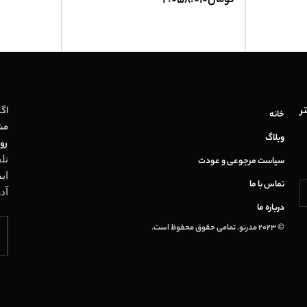
تومان
2.058.010
ر
اگر
خانه
مش
وبلاگ
روز
تل
سیاست مرجوعی و عودت
ای
تماس با ما
آد
درباره ما
© 2023 مدرنو. تمامی حقوق محفوظ است.