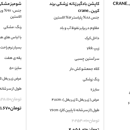
CR
کاپشن بادگیر زنانه زرشکی برند
شومیز مشکی زنان
کرین_crane
الاستین
جنس 88% پلیاستر 12% الاستین
رنگ: مشکی
مقاوم در یرابر نفوظ آب و باد
با لباس های ه
داخل کرک
بسیار نرم راحت
زیپ ykk
یقه ی هفت
سر آستین چسبی
سایز: 50
کلاه جمعشو کش دار
عرض زیر بغل تا زیر
رنگ زرشکی
طول از سر شانه تا پ
سایز s
تومان
28.110
عرض ( زیر بغل تا زیر بغل ): 48cm
تومان
1.670
طول (از سر شانه تا پایین کار): 76cm
تومان
2.254.010