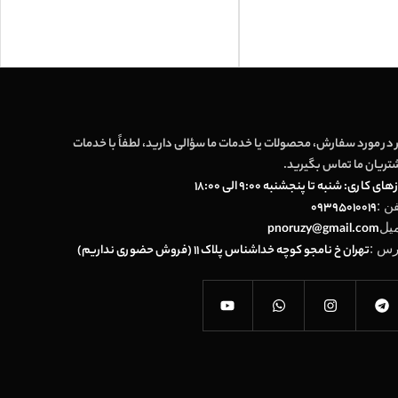
 در مورد سفارش، محصولات یا خدمات ما سؤالی دارید، لطفاً با خدمات
تریان ما تماس بگیرید.
های کاری: شنبه تا پنجشنبه 9:00 الی 18:00
فن :
09395010019
میل
pnoruzy@gmail.com
رس :
تهران خ نامجو کوچه خداشناس پلاک 11 (فروش حضوری نداریم)