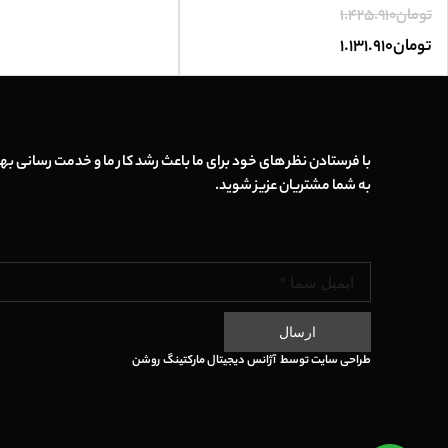
تومان
1.425.910
تومان
1.131.910
با فرستادن نظر های خود برای ما باعث رشد کار ما و خدمت رسانی بهت
به شما مشتریان عزیز شوید.
ارسال
طراحی سایت
توسط
آژانس دیجیتال مارکتینگ
روشن