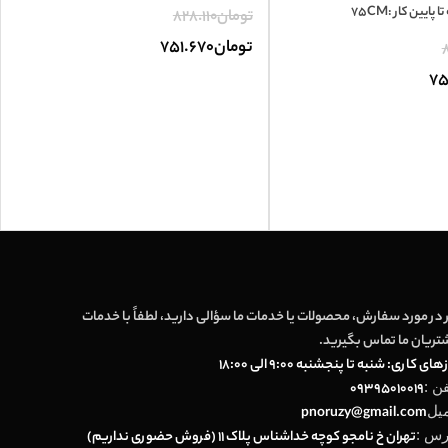
ایین کار :75CM
تومان
828.110
تومان
751.670
8
75
 در مورد سفارش، محصولات یا خدمات ما سؤالی دارید، لطفاً با خدمات
تریان ما تماس بگیرید.
های کاری: شنبه تا پنجشنبه 9:00 الی 18:00
فن :
09395010019
میل
pnoruzy@gmail.com
رس :
تهران خ نامجو کوچه خداشناس پلاک 11 (فروش حضوری نداریم)