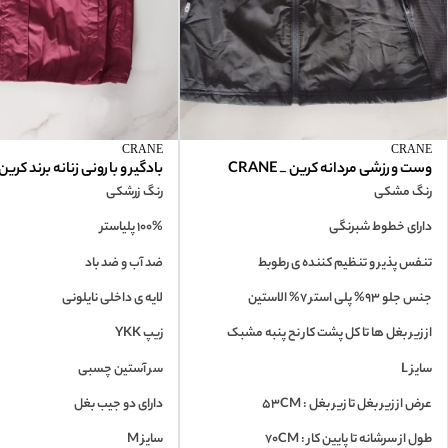
CRANE
CRANE
وست ورزشی مردانه کرین _ CRANE
بادگیر و بارونی زنانه برند کرین_ANE
رنگ مشکی
رنگ زرشکی
دارای خطوط شبرنگی
100% پلیاستر
تنفس پذیر و تنظیم کننده ی رطوبط
ضد آب و ضد باد
جنس جلو 93% پلی استر 7% الاستین
لایه ی داخلی نایلونی
از زیر بغل ها تا کل پشت کار نح پنبه مشبک
زیپ YKK
سایز L
سر آستین چسبی
عرض از زیر بغل تا زیر بغل : 53CM
دارای دو جیب بغل
طول از سرشانه تا پایین کار : 70CM
سایز M