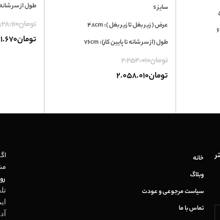
طول از سر شانه تا پ
سایز s
تومان
28.110
عرض ( زیر بغل تا زیر بغل ): 48cm
تومان
1.670
طول (از سر شانه تا پایین کار): 76cm
تومان
2.254.010
تومان
2.058.010
ر
اگر
خانه
مش
وبلاگ
روز
تل
سیاست مرجوعی و عودت
ای
تماس با ما
آد