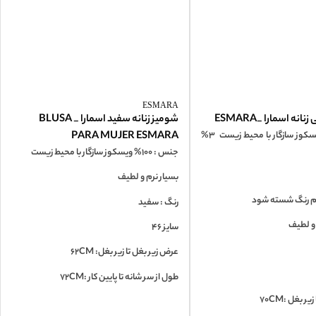
ESMARA
ه اسمارا _ESMARA
شومیز زنانه سفید اسمارا _ BLUSA
جنس: 97% ویسکوز سازگار با محیط زیست 3%
PARA MUJER ESMARA
جنس : 100% ویسکوز سازگار با محیط زیست
بسیار نرم و لطیف
م رنگ شسته شود
رنگ : سفید
 و لطیف
سایز 46
عرض زیر بغل تا زیر بغل: 62CM
طول از سر شانه تا پایین کار :72CM
 بغل :70CM