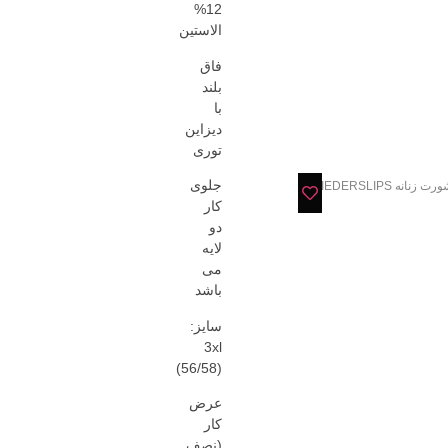
12%
الاستین
فاق
بلند
با
دیزاین
توری
جلوی
ت زنانه MIEDERSLIPS
کار
دو
لایه
می
باشد
سایز:
3xl
(56/58)
عرض
کار
(نصف