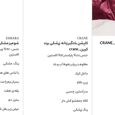
ESMARA
CRANE
CR
کاپشن بادگیر زنانه زرشکی برند
شومیز مشکی زنان
کرین_crane
الاستین
جنس 88% پلیاستر 12% الاستین
رنگ: مشکی
مقاوم در یرابر نفوظ آب و باد
با لباس های ه
داخل کرک
بسیار نرم راحت
زیپ ykk
یقه ی هفت
سر آستین چسبی
سایز: 50
کلاه جمعشو کش دار
عرض زیر بغل تا زیر
رنگ زرشکی