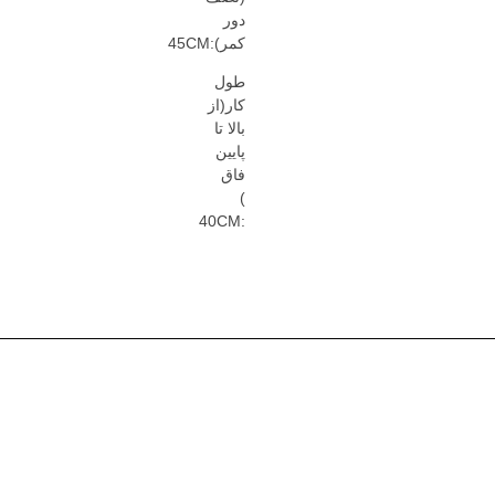
دور
کمر):45CM
طول
کار(از
بالا تا
پایین
فاق
)
:40CM