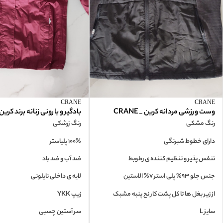
CRANE
CRANE
وست ورزشی مردانه کرین _ CRANE
بادگیر و بارونی زنانه برند کرین_ANE
رنگ مشکی
رنگ زرشکی
دارای خطوط شبرنگی
100% پلیاستر
تنفس پذیر و تنظیم کننده ی رطوبط
ضد آب و ضد باد
جنس جلو 93% پلی استر 7% الاستین
لایه ی داخلی نایلونی
از زیر بغل ها تا کل پشت کار نح پنبه مشبک
زیپ YKK
سایز L
سر آستین چسبی