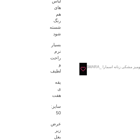
لباس
های
هم
رنگ
شسته
شود
بسیار
نرم
راحت
و
یز مشکی زنانه اسمارا _ESMARA
لطیف
یقه
ی
هفت
سایز:
50
عرض
زیر
بغل