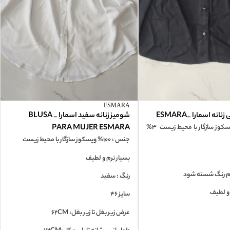
ESMARA
ه اسمارا _ESMARA
شومیز زنانه سفید اسمارا _ BLUSA
جنس: 97% ویسکوز سازگار با محیط زیست 3%
PARA MUJER ESMARA
جنس : 100% ویسکوز سازگار با محیط زیست
بسیار نرم و لطیف
م رنگ شسته شود
رنگ : سفید
 و لطیف
سایز 46
عرض زیر بغل تا زیر بغل: 62CM