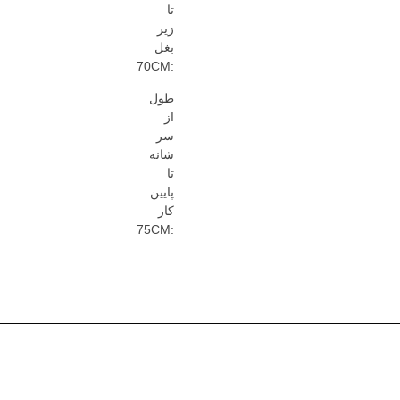
تا
زیر
بغل
:70CM
طول
از
سر
شانه
تا
پایین
کار
:75CM