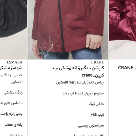
ESMARA
CRANE
CR
کاپشن بادگیر زنانه زرشکی برند
شومیز مشکی زنان
کرین_crane
الاستین
جنس 88% پلیاستر 12% الاستین
رنگ: مشکی
مقاوم در یرابر نفوظ آب و باد
با لباس های ه
داخل کرک
بسیار نرم راحت
زیپ ykk
یقه ی هفت
سر آستین چسبی
سایز: 50