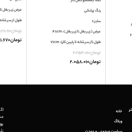
کلاه جمعشو کش دار
عرض زیر بغل تا زیر
رنگ زرشکی
طول از سر شانه تا پ
سایز s
تومان
28.110
عرض ( زیر بغل تا زیر بغل ): 48cm
تومان
1.670
طول (از سر شانه تا پایین کار): 76cm
تومان
2.254.010
تومان
2.058.010
ر
اگر
خانه
مش
وبلاگ
روز
تل
سیاست مرجوعی و عودت