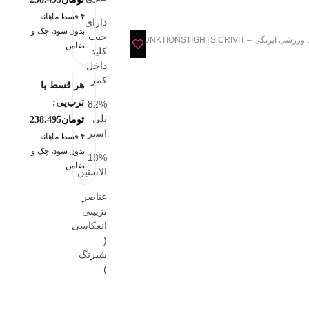
۴ قسط ماهانه.
دارای
بدون سود، چک و
جیب
شی ابرنگی – FUNKTIONSTIGHTS CRIVIT
ضامن.
کلید
داخل
کمر
هر قسط با
ترب‌پی:
82%
پلی
تومان
238.495
استر
۴ قسط ماهانه.
بدون سود، چک و
18%
ضامن.
الاستین
عناصر
تزیینی
انعکاسی
(
شبرنگ
)