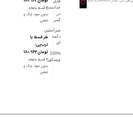
تومان
180.943
اهن ابی گلدار-KLEID ESMARA
قابل
جداشدن
۴ قسط ماهانه.
در
بدون سود، چک و
کمر
ضامن.
سراستین
دکمه
هر قسط با
ای
ترب‌پی:
تومان
180.943
100%
۴ قسط ماهانه.
ویسکوز
بدون سود، چک و
ضامن.