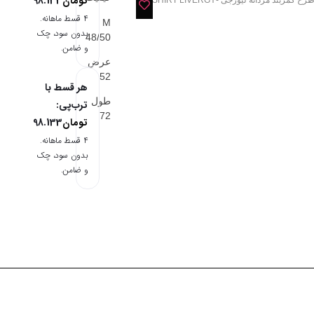
تومان
98.133
مربند مردانه لیورجی -T-SHIRT LIVERGY
۴ قسط ماهانه.
M
بدون سود، چک
48/50
و ضامن.
عرض
52
هر قسط با
طول
ترب‌پی:
72
تومان
98.133
۴ قسط ماهانه.
بدون سود، چک
و ضامن.