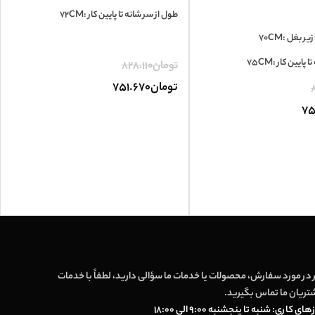
طول از سر شانه تا پایین کار :72CM
 بغل :70CM
ایین کار :75CM
تومان
828.110
تومان
751.670
8
75
 در مورد سفارش، محصولات یا خدمات ما سؤالی دارید، لطفاً با خدمات
تریان ما تماس بگیرید.
های کاری: شنبه تا پنجشنبه 9:00 الی 18:00