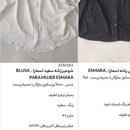
ESMARA
ه اسمارا _ESMARA
شومیز زنانه سفید اسمارا _ BLUSA
جنس: 97% ویسکوز سازگار با محیط زیست 3%
PARA MUJER ESMARA
جنس : 100% ویسکوز سازگار با محیط زیست
بسیار نرم و لطیف
م رنگ شسته شود
رنگ : سفید
 و لطیف
سایز 46
عرض زیر بغل تا زیر بغل: 62CM