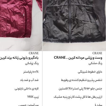
CRANE
CRANE
وست ورزشی مردانه کرین _ CRANE
بادگیر و بارونی زنانه برند کرین_ANE
رنگ مشکی
رنگ زرشکی
دارای خطوط شبرنگی
100% پلیاستر
تنفس پذیر و تنظیم کننده ی رطوبط
ضد آب و ضد باد
جنس جلو 93% پلی استر 7% الاستین
لایه ی داخلی نایلونی
از زیر بغل ها تا کل پشت کار نح پنبه مشبک
زیپ YKK
سایز L
سر آستین چسبی