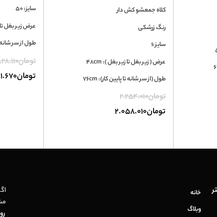
سایز: 50
کلاه جمعشو کش دار
عرض زیر بغل تا زیر
رنگ زرشکی
طول از سر شانه تا پ
سایز s
تومان
28.110
عرض ( زیر بغل تا زیر بغل ): 48cm
تومان
1.670
طول (از سر شانه تا پایین کار): 76cm
تومان
2.254.010
تومان
2.058.010
ر
اگر
خانه
مش
وبلاگ
روز