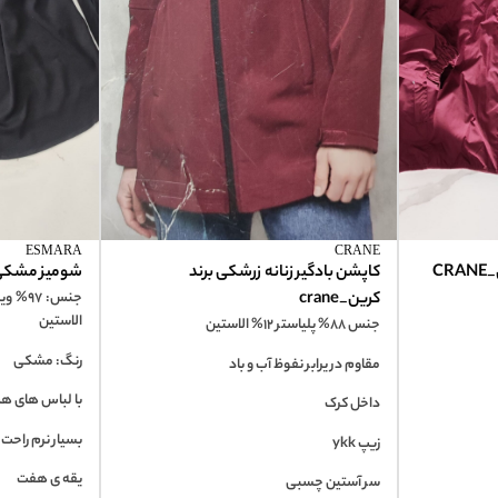
ESMARA
CRANE
CR
کاپشن بادگیر زنانه زرشکی برند
شومیز مشکی زنان
کرین_crane
الاستین
جنس 88% پلیاستر 12% الاستین
رنگ: مشکی
مقاوم در یرابر نفوظ آب و باد
با لباس های ه
داخل کرک
بسیار نرم راحت
زیپ ykk
یقه ی هفت
سر آستین چسبی