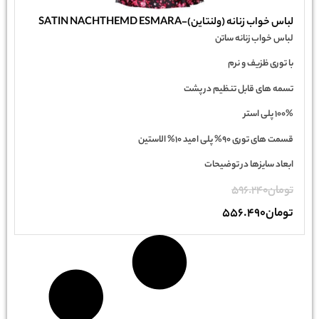
لباس خواب زنانه (ولنتاین)-SATIN NACHTHEMD ESMARA
لباس خواب زنانه ساتن
با توری ظزیف و نرم
تسمه های قابل تنظیم در پشت
100% پلی استر
قسمت های توری 90% پلی امید 10% الاستین
ابعاد سایزها در توضیحات
تومان
596.240
تومان
556.490