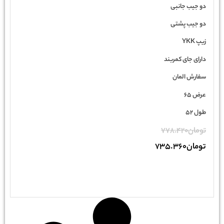
دو جیب جانبی
دو جیب پشتی
زیپ YKK
دارای جای کمربند
سفارش المان
عرض 65
طول 52
تومان
778.420
تومان
735.360