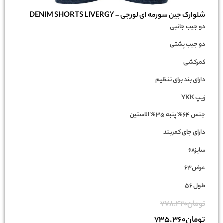
شلوارک جین سورمه ای لورجی – DENIM SHORTS LIVERGY
دو جیب جانبی
دو جیب پشتی
کمرکشی
دارای بند برای تنظیم
زیپ YKK
جنس 64% پنبه 35% الاستین
دارای جای کمربند
سایز68
عرض63
طول 56
تومان
778.420
تومان
735.360